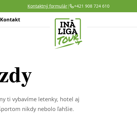
Kontaktný formulár
|
+421 908 724 610
Kontakt
azdy
y ti vybavíme letenky, hotel aj
a športom nikdy nebolo ľahšie.