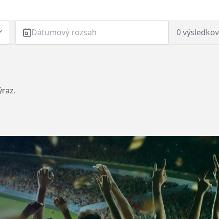
Dátumový rozsah
0 výsledkov
ýraz.