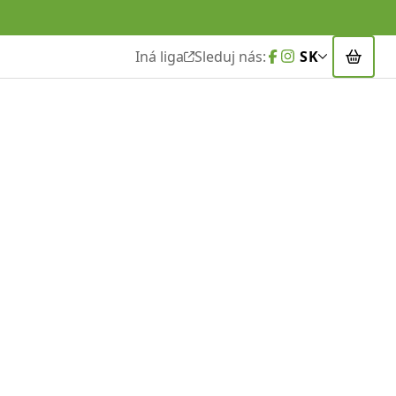
Iná liga
Sleduj nás:
SK