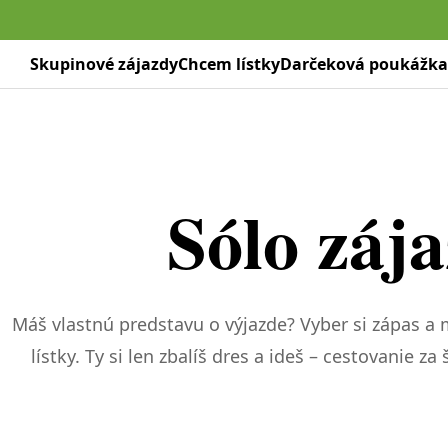
Skupinové zájazdy
Chcem lístky
Darčeková poukážka
Sólo záj
Máš vlastnú predstavu o výjazde? Vyber si zápas a m
lístky. Ty si len zbalíš dres a ideš – cestovanie z