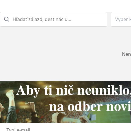
Vyber 
Nena
Aby ti nič neuniklo
na odber novi