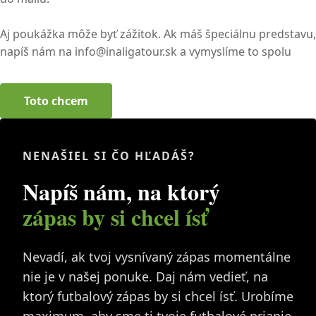
Aj poukážka môže byť zážitok. Ak máš špeciálnu predstavu,
napíš nám na info@inaligatour.sk a vymyslíme to spolu
Toto chcem
NENAŠIEL SI ČO HĽADÁŠ?
Napíš nám, na ktorý
zápas by si chcel ísť
Nevadí, ak tvoj vysnívaný zápas momentálne
nie je v našej ponuke. Daj nám vedieť, na
ktorý futbalový zápas by si chcel ísť. Urobíme
maximum, aby sme ti tvoje futbalové prianie