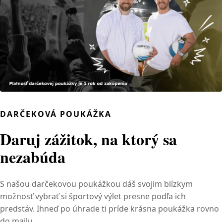
DARČEKOVÁ POUKÁŽKA
Daruj zážitok, na ktorý sa
nezabúda
S našou darčekovou poukážkou dáš svojim blízkym
možnosť vybrať si športový výlet presne podľa ich
predstáv. Ihneď po úhrade ti príde krásna poukážka rovno
do mailu.